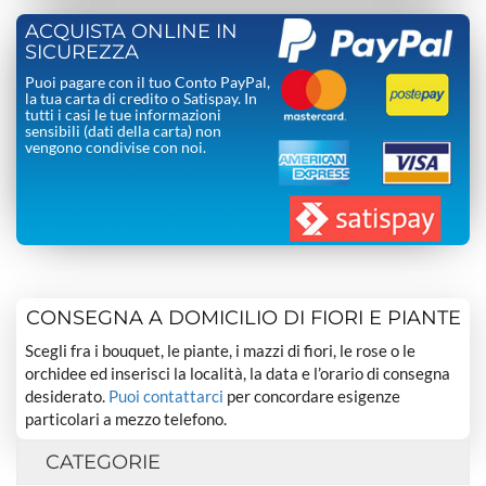
ACQUISTA ONLINE IN
SICUREZZA
Puoi pagare con il tuo Conto PayPal,
la tua carta di credito o Satispay. In
tutti i casi le tue informazioni
sensibili (dati della carta) non
vengono condivise con noi.
CONSEGNA A DOMICILIO DI FIORI E PIANTE
Scegli fra i bouquet, le piante, i mazzi di fiori, le rose o le
orchidee ed inserisci la località, la data e l’orario di consegna
desiderato.
Puoi contattarci
per concordare esigenze
particolari a mezzo telefono.
CATEGORIE