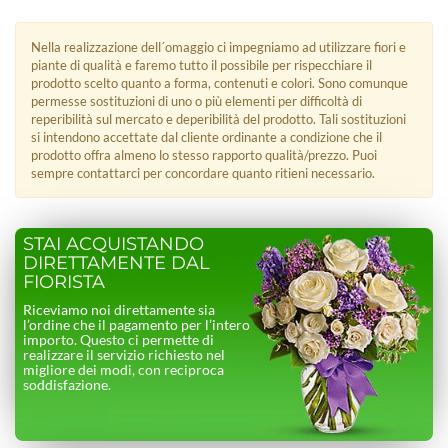
Nella realizzazione dell´omaggio ci impegniamo ad utilizzare fiori e
piante di qualità e faremo tutto il possibile per rispecchiare il
prodotto scelto quanto a forma, contenuti e colori. Sono comunque
permesse sostituzioni di uno o più elementi per difficoltà di
reperibilità sul mercato e deperibilità del prodotto. Tali sostituzioni
si intendono accettate dal cliente ordinante a condizione che il
prodotto offra almeno lo stesso rapporto qualità/prezzo. Puoi
sempre contattarci per concordare quanto ritieni necessario.
STAI ACQUISTANDO
DIRETTAMENTE DAL
FIORISTA
Riceviamo noi direttamente sia
l’ordine che il pagamento per l’intero
importo. Questo ci permette di
realizzare il servizio richiesto nel
migliore dei modi, con reciproca
soddisfazione.