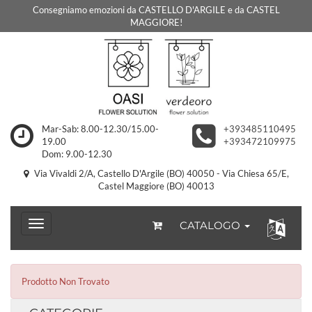
Consegniamo emozioni da CASTELLO D'ARGILE e da CASTEL
MAGGIORE!
Mar-Sab: 8.00-12.30/15.00-
+393485110495
19.00
+393472109975
Dom: 9.00-12.30
Via Vivaldi 2/A, Castello D'Argile (BO) 40050 - Via Chiesa 65/E,
Castel Maggiore (BO) 40013
CATALOGO
Prodotto Non Trovato